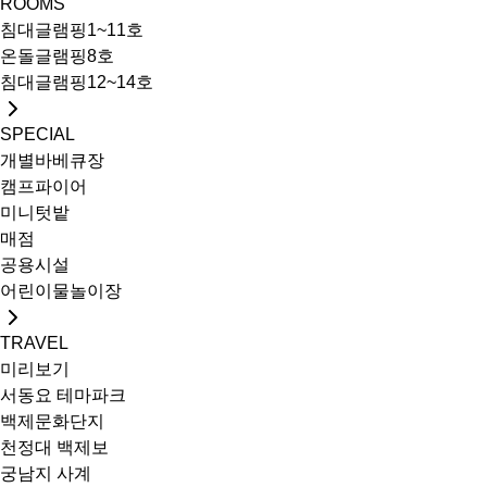
ROOMS
침대글램핑1~11호
온돌글램핑8호
침대글램핑12~14호
SPECIAL
개별바베큐장
캠프파이어
미니텃밭
매점
공용시설
어린이물놀이장
TRAVEL
미리보기
서동요 테마파크
백제문화단지
천정대 백제보
궁남지 사계