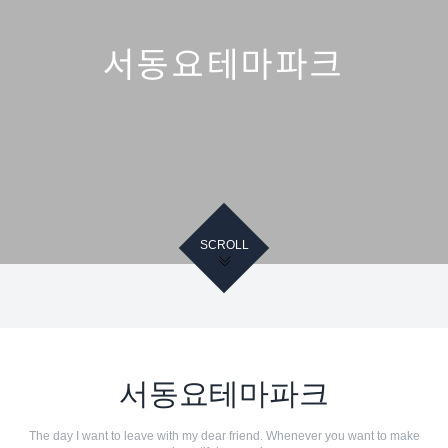
서동요테마파크
SCROLL
서동요테마파크
The day I want to leave with my dear friend. Whenever you want to make