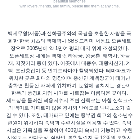
beautiful memories
with lovers, friends, and family, please find them at any time.
백제무왕(서동)과 선화공주와의 국경을 초월한 사랑을 극
화한 한국 최초의 백제역사 SBS 드라마 서동요 오픈세트
장으로 2005년에 약 1만여 평의 대지 위에 조성되었다.
오픈세트장 내에는 백제·신라왕궁, 왕궁촌, 태학사, 하늘
재, 저잣거리 등이 있다. 이곳에서 대풍수, 태왕사신기, 계
백, 조선총잡이 등 인기드라마가 촬영되었다. 테마파크가
위치한 곳은 희대의 명장이며 충신인 계백장군이 태어난
충화면 천등산 자락에 위치하며, 눈앞에 펼쳐지는 경관이
한폭의 풍경화처럼 시야를 사로잡는 아름다운 곳이다.
세트장을 둘러싼 덕용저수지 주변 산책로는 아침 산책코스
의 백미로 가파르지 않은 경사와 난이도로 남녀노소가 즐
길 수 있다. 또한, 테마파크 옆에는 중부권 최고의 청소년수
련원이 위치하여 숙박과 수련시설을 이용할 수 있다. 숙박
시설은 가족실을 포함하여 400명의 숙박이 가능하고, 수련
시설로는 잔디구장, 짚라인, 복합첼린지 등 12종의 모험시